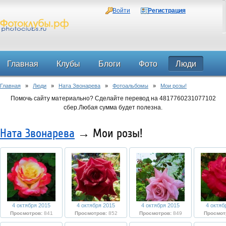
Войти
Регистрация
Главная
Клубы
Блоги
Фото
Люди
Главная
»
Люди
»
Ната Звонарева
»
Фотоальбомы
»
Мои розы!
Форум
Помочь сайту материально? Сделайте перевод на 4817760231077102
сбер.Любая сумма будет полезна.
Ната Звонарева
→ Мои розы!
4 октября 2015
4 октября 2015
4 октября 2015
4 октяб
Просмотров:
841
Просмотров:
852
Просмотров:
849
Просмот