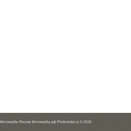
Фотоклубы России Фотоклубы.рф Photoclubs.ru © 2026