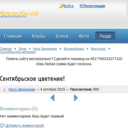
Войти
Регистрация
Главная
Клубы
Блоги
Фото
Люди
Главная
»
Люди
»
Ната Звонарева
»
Фотоальбомы
»
Мои розы!
»
Форум
Сентябрьское цветение!
Помочь сайту материально? Сделайте перевод на 4817760231077102
сбер.Любая сумма будет полезна.
Сентябрьское цветение!
Ната Звонарева
— 4 октября 2015 —
Просмотров:
985
Комментарии (
0
)
Нет комментариев. Ваш будет первым!
Добавить комментарий