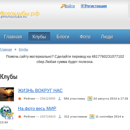
Войти
Регистрация
Главная
Клубы
Блоги
Фото
Люди
Главная
»
Клубы
Форум
Помочь сайту материально? Сделайте перевод на 4817760231077102
сбер.Любая сумма будет полезна.
Клубы
ЖИЗНЬ ВОКРУГ НАС
Рейтинг
— 256115855
584 участника
24 августа 2014 в 17:26
На фото весь МИР
Рейтинг
— 243724810
312 участников
11 сентября 2014 в
13:44