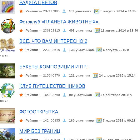
РАДУГА ЦВЕТОВ
Рейтинг
— 237117005
403 участника
8 августа 2014 в 04:35
Фотоклуб «ПЛАНЕТА ЖИВОТНЫХ»
Рейтинг
— 236852315
403 участника
11 августа 2014 в 13:40
ВСЕ, ЧТО ВАМ ИНТЕРЕСНО 2
Рейтинг
— 223903515
138 участников
4 августа 2016 в
18:49
БУКЕТЫ,КОМПОЗИЦИИ И ПР.
Рейтинг
— 215940470
121 участник
24 апреля 2015 в 15:14
КЛУБ ПУТЕШЕСТВЕННИКОВ
Рейтинг
— 165023750
99 участников
15 сентября 2019 в
08:20
ФОТООТКРЫТКА
Рейтинг
— 142460855
160 участников
7 марта 2016 в 09:18
МИР БЕЗ ГРАНИЦ
Рейтинг
— 142359640
196 участников
13 августа 2014 в