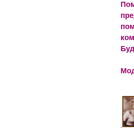
Пом
пре
пом
ком
Буд
Мод