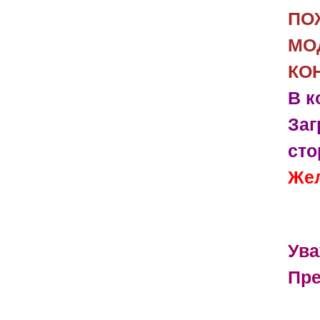
ПО
МО
КО
В к
Заг
сто
Жел
Ува
Пре