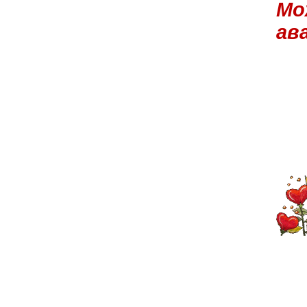
Мо
ав