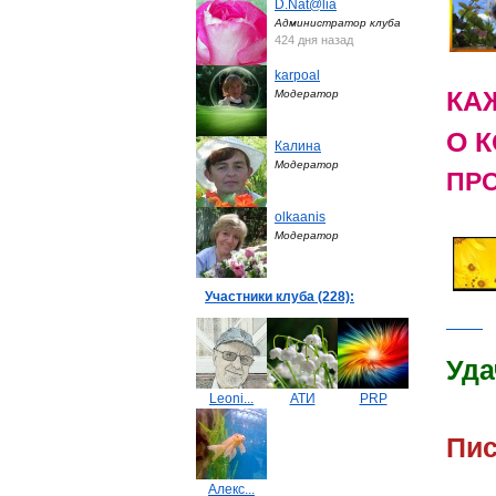
D.Nat@lia
Администратор клуба
424 дня назад
karpoal
КА
Модератор
О 
Калина
Модератор
ПРО
olkaanis
Модератор
Участники клуба (228):
Уда
Leoni...
АТИ
PRP
Пи
Алекс...