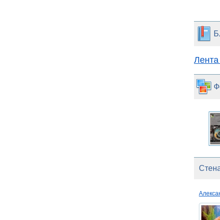
Б
Лента
Ф
Стена
Алекс