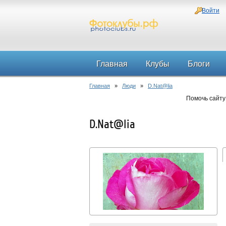
Войти
Главная
Клубы
Блоги
Главная
»
Люди
»
D.Nat@lia
Помочь сайту
D.Nat@lia