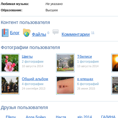
Любимая музыка:
Не указано
Образование:
Высшее
Контент пользователя
Блог
0
11
Файлы
Комментарии
Фотографии пользователя
Цветы
Тбилиси
2 фотографии
1 фотография
10 августа 2014
13 августа 2014
Общий альбом
о клещах
4 фотографии
6 фотографий
24 сентября 2013
26 июня 2015
Друзья пользователя
Elleny
Алла Бойко
Настя
яlo 2014
ГАЛИНА