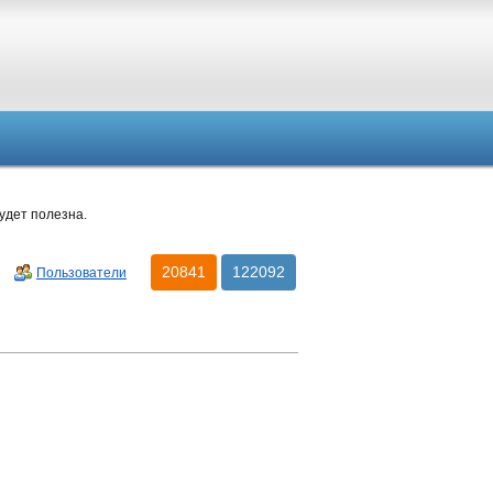
удет полезна.
20841
122092
Пользователи