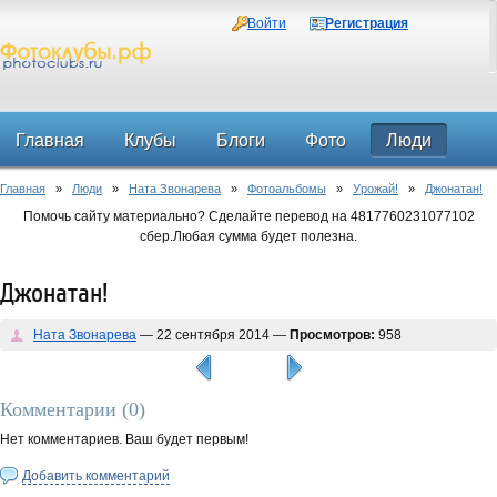
Войти
Регистрация
Главная
Клубы
Блоги
Фото
Люди
Главная
»
Люди
»
Ната Звонарева
»
Фотоальбомы
»
Урожай!
»
Джонатан!
Форум
Помочь сайту материально? Сделайте перевод на 4817760231077102
сбер.Любая сумма будет полезна.
Джонатан!
Ната Звонарева
— 22 сентября 2014 —
Просмотров:
958
Комментарии (
0
)
Нет комментариев. Ваш будет первым!
Добавить комментарий