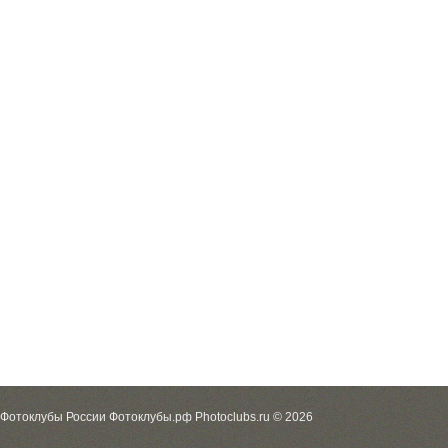
Фотоклубы России Фотоклубы.рф Photoclubs.ru © 2026