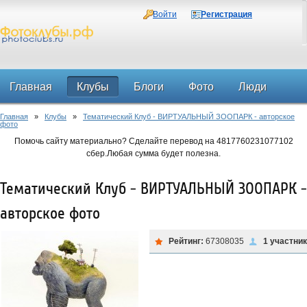
Войти
Регистрация
Главная
Клубы
Блоги
Фото
Люди
Главная
»
Клубы
»
Тематический Клуб - ВИРТУАЛЬНЫЙ ЗООПАРК - авторское
Форум
фото
Помочь сайту материально? Сделайте перевод на 4817760231077102
сбер.Любая сумма будет полезна.
Тематический Клуб - ВИРТУАЛЬНЫЙ ЗООПАРК -
авторское фото
Рейтинг:
67308035
1 участни