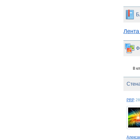
Б
Лента
Ф
В к
Стена
PRP
, 2
Алекс