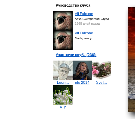
Руководство клуба:
Vit Falcone
Администратор клуба
1968 дней назад
Vit Falcone
Модератор
Участники клуба (236):
Leoni...
яlo 2014
Svetl...
АТИ