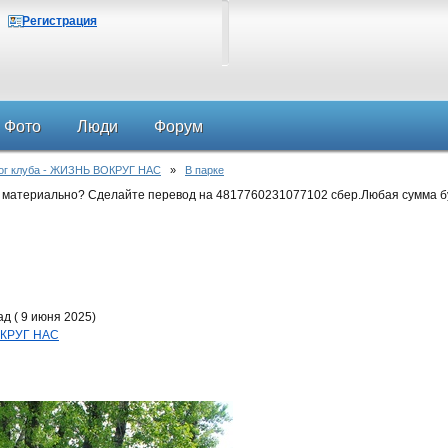
Регистрация
Фото
Люди
Форум
ог клуба - ЖИЗНЬ ВОКРУГ НАС
»
В парке
 материально? Сделайте перевод на 4817760231077102 сбер.Любая сумма б
д ( 9 июня 2025)
ОКРУГ НАС