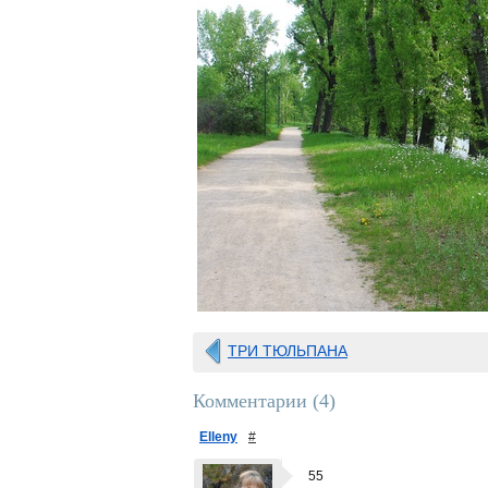
ТРИ ТЮЛЬПАНА
Комментарии (
4
)
Elleny
#
55