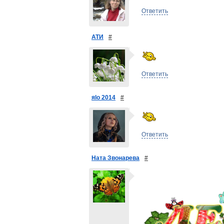
Ответить
АТИ
#
Ответить
яlo 2014
#
Ответить
Ната Звонарева
#