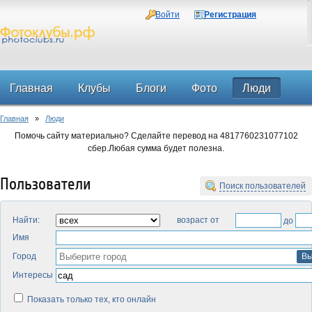
Войти
Регистрация
Главная
Клубы
Блоги
Фото
Люди
Главная
»
Люди
Форум
Помочь сайту материально? Сделайте перевод на 4817760231077102
сбер.Любая сумма будет полезна.
Пользователи
Поиск пользователей
Найти:
возраст от
до
Имя
Город
Вы
Интересы
Показать только тех, кто онлайн