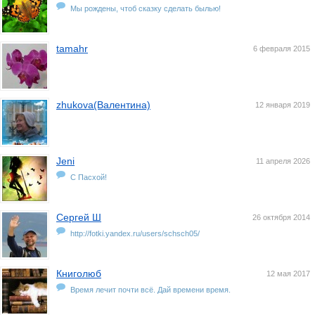
Мы рождены, чтоб сказку сделать былью!
tamahr
6 февраля 2015
zhukova(Валентина)
12 января 2019
Jeni
11 апреля 2026
С Пасхой!
Сергей Ш
26 октября 2014
http://fotki.yandex.ru/users/schsch05/
Книголюб
12 мая 2017
Время лечит почти всё. Дай времени время.