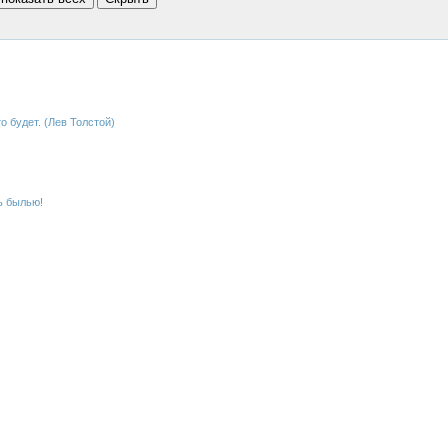
то будет. (Лев Толстой)
ь былью!