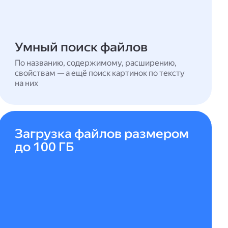
Умный поиск файлов
По названию, содержимому, расширению,
свойствам — а ещё поиск картинок по тексту
на них
Загрузка файлов размером
до 100 ГБ