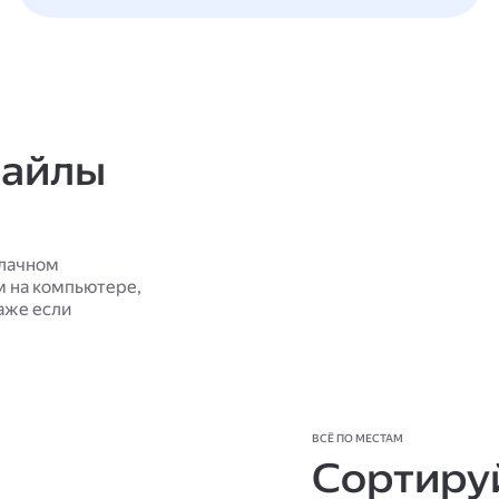
файлы
блачном
м на компьютере,
аже если
ВСЁ ПО МЕСТАМ
Сортируй