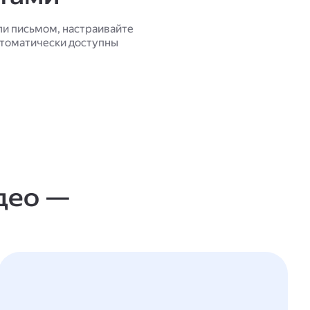
ли письмом, настраивайте
втоматически доступны
део —