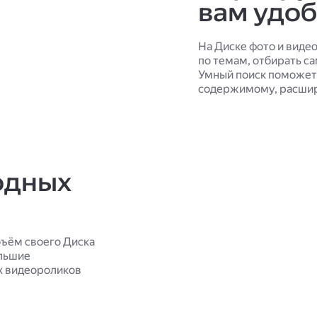
вам удо
На Диске фото и виде
по темам, отбирать с
Умный поиск поможет 
содержимому, расшир
одных
ъём своего Диска
ольшие
х видеороликов