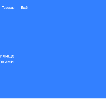
Тарифы
Ещё
нилище,
изкими